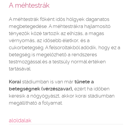
A méhtestrák
A méhtestrák főként idős hölgyek daganatos
megbetegedése. A méhtestrákra hajlamosító
tényezők közé tartozik az elhízás, a magas
vérnyomás, az idősebb életkor, és a
cukorbetegség. A felsoroltakból adódik, hogy ez a
betegség is megelőzhető a rendszeres
testmozgással és a testsúly normál értéken
tartásával.
Korai
stádiumban is van már
tünete a
betegségnek (vérzészavar),
ezért ha időben
keresik a nőgyógyászt, akkor korai stádiumban
megállítható a folyamat.
aloldalak