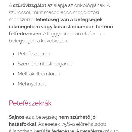
A
szűrővizsgálat
az alapja az onkológiának. A
szűréssel, mint másodlagos megelőzési
módszerrel
lehetőség van a betegségek
rákmegelőző vagy korai stádiumban történő
felfedezésére
. A leggyakrabban előforduló
betegségek a következők:
Petefészekrák
Szeméremtesti daganat
Mellrák ill. emlőrák
Méhnyakrák
Petefészekrák
Sajnos
ez a betegség
nem szűrhető jó
hatásfokkal
. Az esetek 75%-a előrehaladott
állapotban kerül felfedezésre. A petefészekrák 10