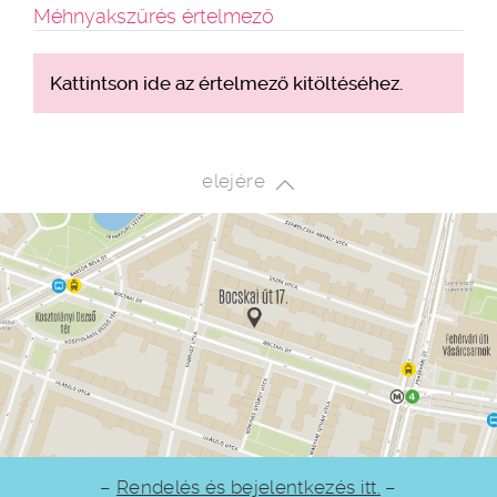
Méhnyakszűrés értelmező
Kattintson ide az értelmező kitöltéséhez.
elejére
–
Rendelés és bejelentkezés itt.
–