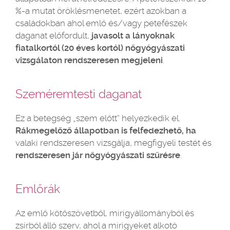
%-a mutat öröklésmenetet, ezért azokban a
családokban ahol emlő és/vagy petefészek
daganat előfordult,
javasolt a lányoknak
fiatalkortól (20 éves kortól) nőgyógyászati
vizsgálaton rendszeresen megjeleni
.
Szeméremtesti daganat
Ez a betegség „szem előtt” helyezkedik el.
Rákmegelőző állapotban is felfedezhető, ha
valaki rendszeresen vizsgálja, megfigyeli testét és
rendszeresen jár nőgyógyászati szűrésre
.
Emlőrák
Az emlő kötőszövetből, mirigyállományból és
zsírból álló szerv, ahol a mirigyeket alkotó