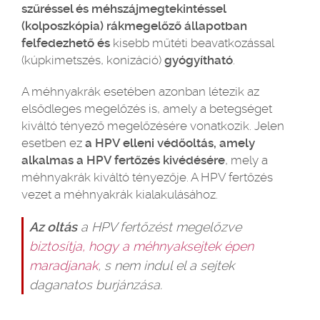
szűréssel és méhszájmegtekintéssel
(kolposzkópia) rákmegelőző állapotban
felfedezhető és
kisebb műtéti beavatkozással
(kúpkimetszés, konizáció)
gyógyítható
.
A méhnyakrák esetében azonban létezik az
elsődleges megelőzés is, amely a betegséget
kiváltó tényező megelőzésére vonatkozik. Jelen
esetben ez
a HPV elleni védőoltás, amely
alkalmas a HPV fertőzés kivédésére
, mely a
méhnyakrák kiváltó tényezője. A HPV fertőzés
vezet a méhnyakrák kialakulásához.
Az oltás
a HPV fertőzést megelőzve
biztosítja, hogy a méhnyaksejtek épen
maradjanak
, s nem indul el a sejtek
daganatos burjánzása.