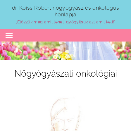
dr. Koiss Róbert nőgyógyász és onkológus
honlapja
„Előzzük meg amit lehet, gyógyítsuk azt amit kell!”
Toggle main menu visibility
Nőgyógyászati onkológiai