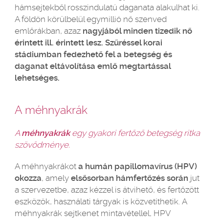
hámsejtekből rosszindulatú daganata alakulhat ki.
A földön körülbelül egymillió nő szenved
emlőrákban, azaz
nagyjából minden tizedik nő
érintett ill. érintett lesz. Szűréssel korai
stádiumban fedezhető fel a betegség és
daganat eltávolítása emlő megtartással
lehetséges.
A méhnyakrák
A
méhnyakrák
egy gyakori fertőző betegség ritka
szövődménye.
A méhnyakrákot
a humán papillomavírus (HPV)
okozza
, amely
elsősorban hámfertőzés során
jut
a szervezetbe, azaz kézzel is átvihető, és fertőzött
eszközök, használati tárgyak is közvetíthetik. A
méhnyakrák sejtkenet mintavétellel, HPV